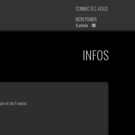
CONNECTEZ-VOUS
MON PANIER
0 article
0€
INFOS
ue et de France.