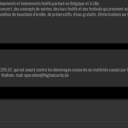
lissements et évènements festifs partout en Belgique et à Lille.
oncert, des concepts de soirées, des bars festifs et des festivals qui prennent so
position de bouchons d’oreille, de préservatifs, d’eau gratuite, d’informations sur 
0205.07, qui est assuré contre les dommages corporels ou matériels causés par l
7 Walhain. mail: operation@highsecurity.be