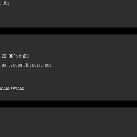
LGIQUE
e
22h00*
à
6h00
.
sur les descriptifs des soirées.
.cap-tain.com