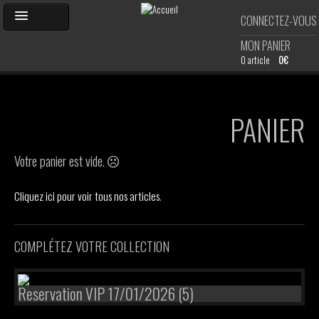
Aller
CONNECTEZ-VOUS
au
contenu
MON PANIER
principal
0 article
0€
ACCUEIL
PANIER
AGENDA
Votre panier est vide.
PHOTOS
Cliquez ici pour voir tous nos articles
.
SHOP
COMPLÉTEZ VOTRE COLLECTION
DJ'S
Reservation VIP 17/01/2026 (5)
CARTE DE MEMBRE