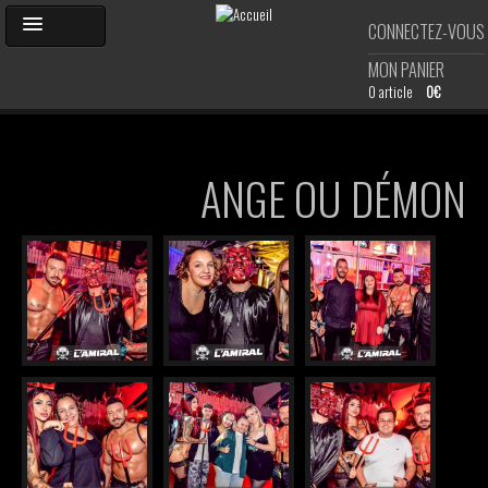
Aller
CONNECTEZ-VOUS
au
contenu
MON PANIER
principal
0 article
0€
ACCUEIL
ANGE OU DÉMON
AGENDA
PHOTOS
SHOP
DJ'S
CARTE DE MEMBRE