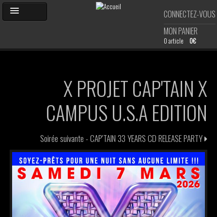
Aller
CONNECTEZ-VOUS
au
contenu
MON PANIER
principal
0 article
0€
ACCUEIL
X PROJET CAP'TAIN X
AGENDA
CAMPUS U.S.A EDITION
PHOTOS
Soirée suivante -
CAP'TAIN 33 YEARS CD RELEASE PARTY
SHOP
DJ'S
CARTE DE MEMBRE