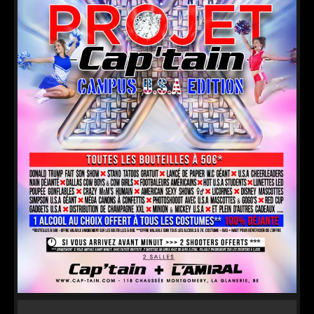
VIP
JOB