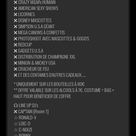
❌ CRAZY M&M's HUMAIN
❌ AMERICAN SEXY SHOWS
❌ LICORNES
❌ DISNEY MASCOTTES
❌ SIMPSON U.S.A GÉANT
❌ MEGA CANONS À CONFETTIS
❌ PHOTOSHOOT AVEC MASCOTTES & GOGO'S
❌ REDCUP
❌ GADGETS U.S.A
❌ DISTRIBUTION DE CHAMPAGNE XXL
❌ MINION & MICKEY USA
❌ CRACHEUR DE FEU
❌ ET DES CENTAINES D’AUTRES CADEAUX…..
* UNIQUEMENT SUR LES BOUTEILLES À 80€
** OFFRE VALABLE SUR LES ALCOOLS À 7€. COSTUME = BAS +
HAUT POUR BÉNÉFICIER DE L'OFFRE
☊ LINE UP DJ’s
❌ CAP'TAIN [Room 1]
☆ RONALD-V
☆ LOIC-D
☆ C-NOIZE
☆ BONNY