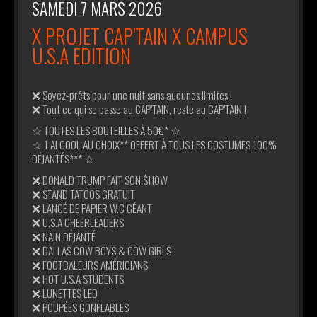
SAMEDI 7 MARS 2026
X PROJET CAP'TAIN X CAMPUS
U.S.A EDITION
❌ Soyez-prêts pour une nuit sans aucunes limites !
❌ Tout ce qui se passe au CAP’TAIN, reste au CAP’TAIN !
☆ TOUTES LES BOUTEILLES À 50€* ☆
☆ 1 ALCOOL AU CHOIX** OFFERT À TOUS LES COSTUMES 100%
DÉJANTÉS*** ☆
❌ DONALD TRUMP FAIT SON $HOW
❌ STAND TATOOS GRATUIT
❌ LANCÉ DE PAPIER W.C GÉANT
❌ U.S.A CHEERLEADERS
❌ NAIN DÉJANTÉ
❌ DALLAS COW BOYS & COW GIRLS
❌ FOOTBALEURS AMÉRICIANS
❌ HOT U.S.A STUDENTS
❌ LUNETTES LED
❌ POUPÉES GONFLABLES