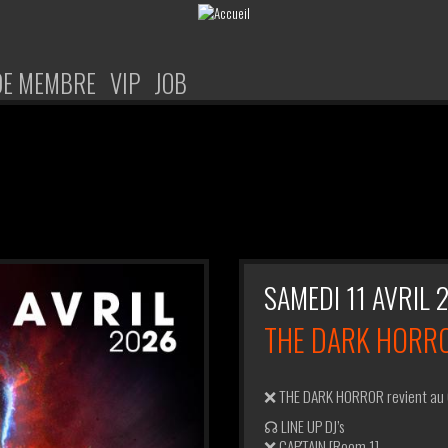
DE MEMBRE
VIP
JOB
SAMEDI 11 AVRIL 
THE DARK HORR
❌ THE DARK HORROR revient au 
☊ LINE UP DJ’s
❌ CAP'TAIN [Room 1]