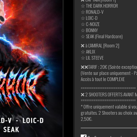
☆ THE DARK HORROR
☆ RONALD-V
☆ LOIC-D
☆ C-NOIZE
☆ BONNY
☆ SEAK (Final Hardcore)
❌ à L'AMIRAL [Room 2]
☆ AKLIX
☆ LIL STEEVE
❌❌TARIF : 20€ (Soirée excepti
(Vente sur place uniquement - P
Accès à tout le COMPLEXE
==============================
❌ 2 SHOOTERS OFFERTS AVANT 
==============================
* Offre uniquement valable si vo
gratuites. 2 Shooters au choix a
2,50€.