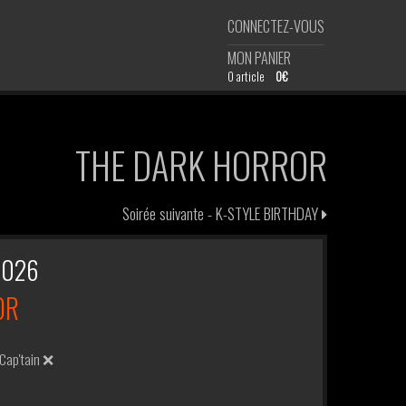
CONNECTEZ-VOUS
MON PANIER
0 article
0€
THE DARK HORROR
Soirée suivante -
K-STYLE BIRTHDAY
2026
OR
Cap'tain ❌