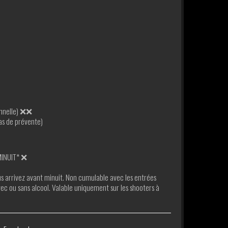
onnelle) ❌❌
as de prévente)
MINUIT* ❌
us arrivez avant minuit. Non cumulable avec les entrées
vec ou sans alcool. Valable uniquement sur les shooters à