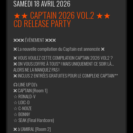
SAMEDI 18 AVRIL 2026
★★ CAP'TAIN 2026 VOL.2 ★★
CD RELEASE PARTY
❌❌❌ ÉVÈNEMENT ❌❌❌
❌ La nouvelle compilation du Cap'tain est annoncée ❌
❌ VOUS VOULEZ CETTE COMPILATION CAP'TAIN 2026 VOL2 ?
❌ ON VOUS L'OFFRE À TOUS* ! MAIS UNIQUEMENT CE SOIR LÀ...
ALORS NE LA MANQUEZ PAS !
❌ INCLUS 2 ENTRÉES GRATUITES POUR LE COMPLEXE CAP'TAIN**
☊ LINE UP DJ’s
❌ CAP'TAIN [Room 1]
☆ RONALD-V
☆ LOIC-D
☆ C-NOIZE
☆ BONNY
☆ SEAK (Final Hardcore)
❌ à L'AMIRAL [Room 2]