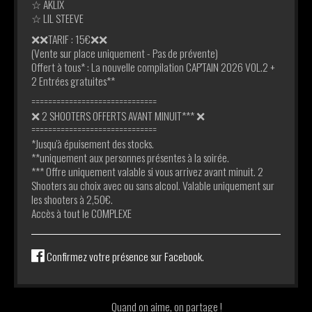
☆ AKLIX
☆ LIL STEEVE
❌❌TARIF : 15€❌❌
(Vente sur place uniquement - Pas de prévente)
Offert à tous* : La nouvelle compilation CAP'TAIN 2026 VOL.2 +
2 Entrées gratuites**
==============================
❌ 2 SHOOTERS OFFERTS AVANT MINUIT*** ❌
==============================
*Jusqu'à épuisement des stocks.
**uniquement aux personnes présentes à la soirée.
*** Offre uniquement valable si vous arrivez avant minuit. 2
Shooters au choix avec ou sans alcool. Valable uniquement sur
les shooters à 2,50€.
Accès à tout le COMPLEXE
Confirmez votre présence sur Facebook.
Quand on aime, on partage !