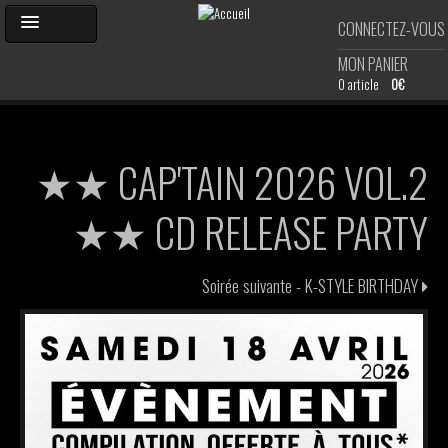
Aller
CONNECTEZ-VOUS
au
contenu
MON PANIER
principal
0 article
0€
ACCUEIL
★★ CAP'TAIN 2026 VOL.2
AGENDA
★★ CD RELEASE PARTY
PHOTOS
Soirée suivante -
K-STYLE BIRTHDAY
SHOP
DJ'S
CARTE DE MEMBRE