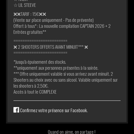
☆ LIL STEEVE
❌❌TARIF : 15€❌❌
(Vente sur place uniquement - Pas de prévente)
Offert à tous* : La nouvelle compilation CAP'TAIN 2026 + 2
Entrées gratuites**
==============================
❌ 2 SHOOTERS OFFERTS AVANT MINUIT*** ❌
==============================
*Jusqu'à épuisement des stocks.
**uniquement aux personnes présentes à la soirée.
*** Offre uniquement valable si vous arrivez avant minuit. 2
Shooters au choix avec ou sans alcool. Valable uniquement sur
les shooters à 2,50€.
Accès à tout le COMPLEXE
Confirmez votre présence sur Facebook.
Quand on aime, on partage !