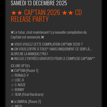
SAMEDI 13 DÉCEMBRE 2025
★★ CAP'TAIN 2026 ★★ CD
RELEASE PARTY
❌ Le futur, c'est maintenant ! La nouvelle compilation du
Cap'tain est annoncée ❌
❌ VOUS VOULEZ CETTE COMPILATION CAP'TAIN 2026 ?
❌ ON VOUS L'OFFRE À TOUS* ! MAIS UNIQUEMENT CE SOIR LÀ...
ALORS NE LA MANQUEZ PAS !
❌ INCLUS 2 ENTRÉES GRATUITES POUR LE COMPLEXE CAP'TAIN**
☊ LINE UP DJ’s
❌ CAP'TAIN [Room 1]
☆ RONALD-V
☆ LOIC-D
☆ C-NOIZE
☆ BONNY
☆ SEAK (Final Hardcore)
❌ à L'AMIRAL [Room 2]
☆ AKLIX