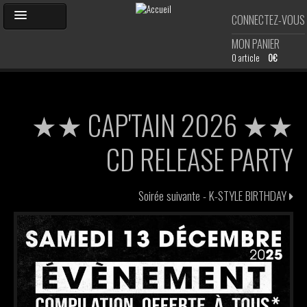
Aller
CONNECTEZ-VOUS
au
contenu
MON PANIER
principal
0 article
0€
ACCUEIL
★★ CAP'TAIN 2026 ★★
AGENDA
CD RELEASE PARTY
PHOTOS
Soirée suivante -
K-STYLE BIRTHDAY
SHOP
DJ'S
CARTE DE MEMBRE